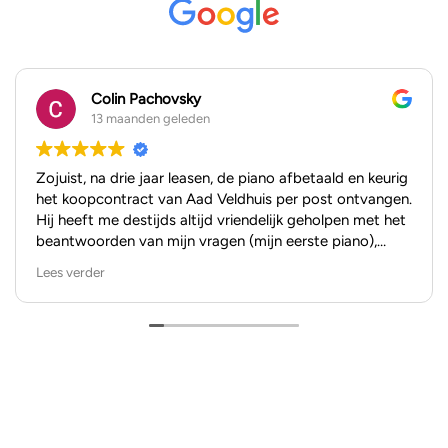
Colin Pachovsky
13 maanden geleden
Zojuist, na drie jaar leasen, de piano afbetaald en keurig
het koopcontract van Aad Veldhuis per post ontvangen.
Hij heeft me destijds altijd vriendelijk geholpen met het
beantwoorden van mijn vragen (mijn eerste piano),
zowel per mail als in de showroom. Ik kan niet anders
Lees verder
zeggen dan dat ik het hele kooptraject als positief heb
ervaren.
Bedankt, Aad!