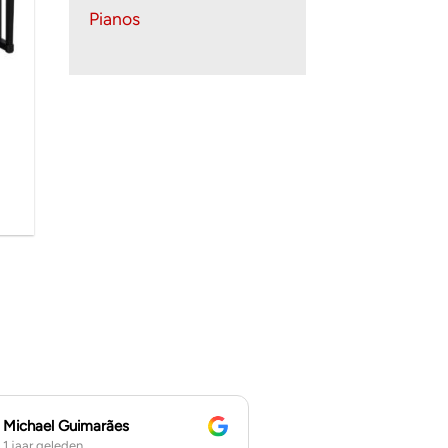
Pianos
t
5,00.
Michael Guimarães
Daniel
1 jaar geleden
1 jaar geleden