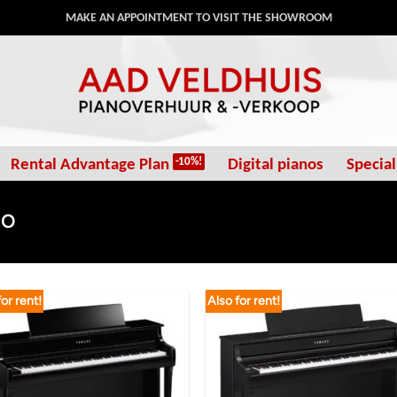
MAKE AN APPOINTMENT TO VISIT THE SHOWROOM
Rental Advantage Plan
Digital pianos
Special
NO
for rent!
Also for rent!