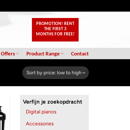
PROMOTION! RENT
THE FIRST 3
MONTHS FOR FREE!
 Offers
Product Range
Contact
Verfijn je zoekopdracht
Digital pianos
Accessories