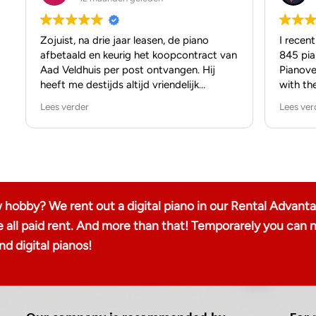
Zojuist, na drie jaar leasen, de piano
I recen
afbetaald en keurig het koopcontract van
845 pia
Aad Veldhuis per post ontvangen. Hij
Pianove
heeft me destijds altijd vriendelijk
with th
geholpen met het beantwoorden van
beginni
Lees verder
Lees ver
mijn vragen (mijn eerste piano), zowel per
trusted
mail als in de showroom. Ik kan niet
anders zeggen dan dat ik het hele
I want 
kooptraject als positief heb ervaren.
service
to anyo
Bedankt, Aad!
reliabil
great s
 hobby? We rent out a digital piano in our Rental Advant
delight
le all paid rent. And more than that! Temporarely you
dedicat
d digital pianos!
Thank y
Pianove