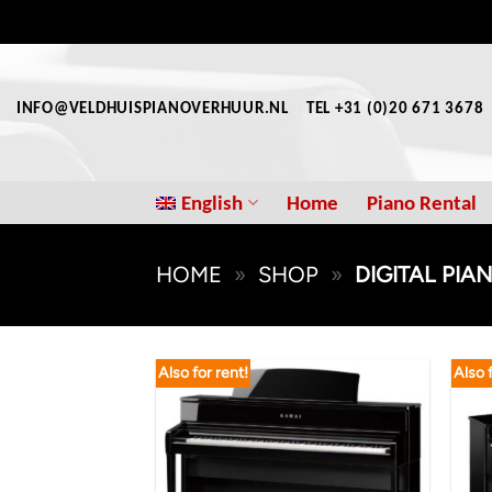
Skip
to
content
INFO@VELDHUISPIANOVERHUUR.NL
TEL +31 (0)20 671 3678
English
Home
Piano Rental
HOME
»
SHOP
»
DIGITAL PIA
Also for rent!
Also 