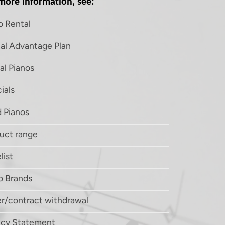
more information, see:
o Rental
al Advantage Plan
tal Pianos
ials
 Pianos
uct range
list
o Brands
r/contract withdrawal
acy Statement