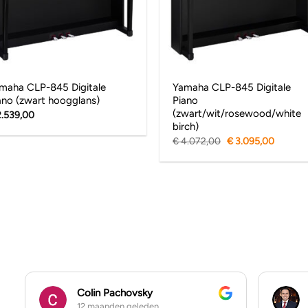
maha CLP-845 Digitale
Yamaha CLP-845 Digitale
ano (zwart hoogglans)
Piano
(zwart/wit/rosewood/white
.539,00
birch)
Original
Curren
€
4.072,00
€
3.095,00
price
price
was:
is:
€ 4.072,00.
€ 3.09
Colin Pachovsky
12 maanden geleden