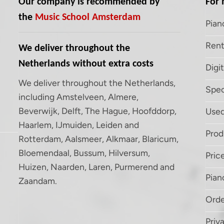
Our company is recommended by
For 
the
Music School Amsterdam
Pian
Rent
We deliver throughout the
Netherlands without extra costs
Digi
We deliver throughout the Netherlands,
Spec
including Amstelveen, Almere,
Beverwijk, Delft, The Hague, Hoofddorp,
Used
Haarlem, IJmuiden, Leiden and
Prod
Rotterdam, Aalsmeer, Alkmaar, Blaricum,
Bloemendaal, Bussum, Hilversum,
Price
Huizen, Naarden, Laren, Purmerend and
Pian
Zaandam.
Orde
Priv