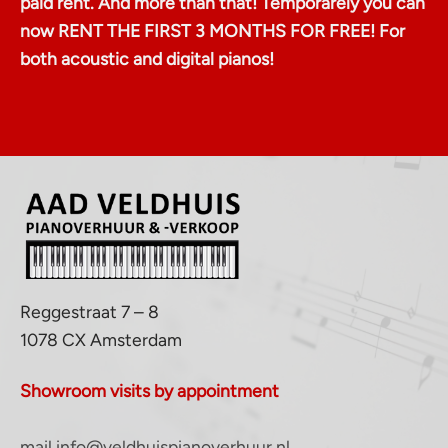
paid rent. And more than that! Temporarely you can
now RENT THE FIRST 3 MONTHS FOR FREE! For
both acoustic and digital pianos!
Reggestraat 7 – 8
1078 CX Amsterdam
Showroom visits by appointment
mail info@veldhuispianoverhuur.nl