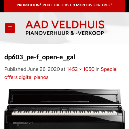
Skip
PROMOTION! RENT THE FIRST 3 MONTHS FOR FREE!
to
content
dp603_pe-f_open-e_gal
Published
June 26, 2020
at
1452 × 1050
in
Special
offers digital pianos