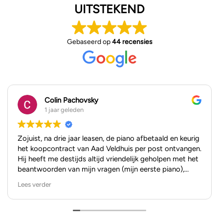
UITSTEKEND
Gebaseerd op
44 recensies
Colin Pachovsky
1 jaar geleden
Zojuist, na drie jaar leasen, de piano afbetaald en keurig
het koopcontract van Aad Veldhuis per post ontvangen.
Hij heeft me destijds altijd vriendelijk geholpen met het
beantwoorden van mijn vragen (mijn eerste piano),
zowel per mail als in de showroom. Ik kan niet anders
Lees verder
zeggen dan dat ik het hele kooptraject als positief heb
ervaren.