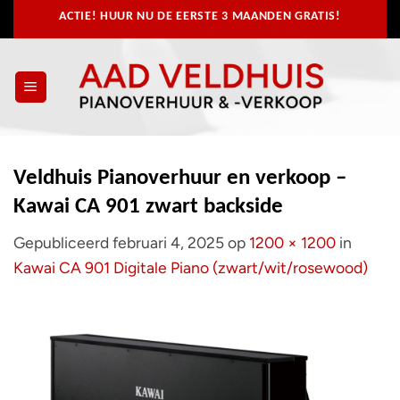
Ga
ACTIE! HUUR NU
DE EERSTE 3 MAANDEN GRATIS!
naar
inhoud
Veldhuis Pianoverhuur en verkoop –
Kawai CA 901 zwart backside
Gepubliceerd
februari 4, 2025
op
1200 × 1200
in
Kawai CA 901 Digitale Piano (zwart/wit/rosewood)