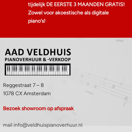
tijdelijk DE EERSTE 3 MAANDEN GRATIS!
Zowel voor akoestische als digitale
piano‘s!
Reggestraat 7 – 8
1078 CX Amsterdam
Bezoek showroom op afspraak
mail info@veldhuispianoverhuur.nl