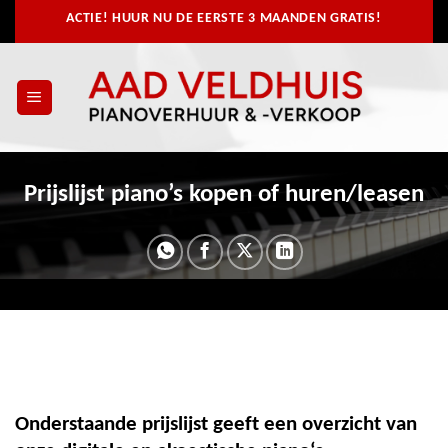
Ga
ACTIE! HUUR NU
DE EERSTE 3 MAANDEN GRATIS!
naar
inhoud
Prijslijst piano’s kopen of huren/leasen
Onderstaande prijslijst geeft een overzicht van