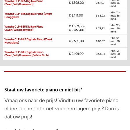
Yamaha CLP-825 Digitale Piano
€
1.398,00
€ 51,50
max. 36
(zwart/wit/rosewood)
mnd.
Min. 12 -
Yamaha CLP-835 Digitale Piano (zwart
€
2.111,00
€ 68,22
max. 36
Hoogglans)
mnd.
Min. 12 -
€
1.659,00
-
Yamaha CLP-835 Digitale Piano
€ 74,22
max. 36
(zwart/wit/rosewood)
€
2.456,00
mnd.
Min. 12 -
Yamaha CLP-845 Digitale Piano (zwart
€
2.539,00
€ 67,87
max. 36
Hoogglans)
mnd.
Min. 12 -
Yamaha CLP-845 Digitale Piano
€
2.199,00
€ 53,83
max. 60
(zwart/wit/rosewood/white Birch)
mnd.
Staat uw favoriete piano er niet bij?
Vraag ons naar de prijs! Vindt u uw favoriete piano
elders op het internet voor een lagere prijs? Dan is
dat uw prijs!