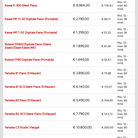
Min. 12 -
€
8.984,00
Kawai K-300 Silent Piano
€ 178,83
max. 60
mnd.
Min. 12 -
€
2.190,00
Kawai MP 11-SE Digitale Piano (portable)
€ 86,11
max. 36
mnd.
Min. 12 -
€
1.359,00
Kawai MP 7-SE Digitale Piano (portable)
€ 57,22
max. 36
mnd.
Min. 12 -
Roland DP603 Digitale Piano (glans
€
1.895,00
€ 61,36
max. 36
Zwart/zwart/glans Wit)
mnd.
Min. 12 -
€
1.649,00
Roland FP90 Digitale Piano (portable)
€ 52,47
max. 36
mnd.
Min. 12 -
€
3.890,00
Yamaha B1 Piano (5 Kleuren)
€ 75,98
max. 60
mnd.
Min. 12 -
€
6.140,00
Yamaha B1 SC3 Silent Piano (5 Kleuren)
€ 115,07
max. 60
mnd.
Min. 12 -
€
5.490,00
Yamaha B2 Piano (5 Kleuren)
€ 104,65
max. 60
mnd.
Min. 12 -
€
7.790,00
Yamaha B2-SC3 Silent Piano (5 Kleuren)
€ 143,73
max. 60
mnd.
Min. 12 -
€
10.800,00
Yamaha C3 Studio Vleugel
€ 200,00
max. 60
mnd.
Min. 12 -