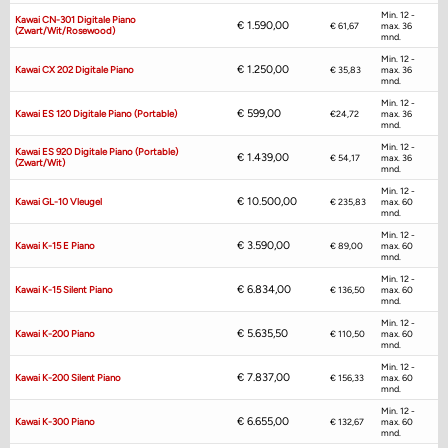
Min. 12 -
Kawai CN-301 Digitale Piano
€
1.590,00
€ 61,67
max. 36
(zwart/wit/rosewood)
mnd.
Min. 12 -
€
1.250,00
Kawai CX 202 Digitale Piano
€ 35,83
max. 36
mnd.
Min. 12 -
€
599,00
Kawai ES 120 Digitale Piano (portable)
€24,72
max. 36
mnd.
Min. 12 -
Kawai ES 920 Digitale Piano (portable)
€
1.439,00
€ 54,17
max. 36
(zwart/wit)
mnd.
Min. 12 -
€
10.500,00
Kawai GL-10 Vleugel
€ 235,83
max. 60
mnd.
Min. 12 -
€
3.590,00
Kawai K-15 E Piano
€ 89,00
max. 60
mnd.
Min. 12 -
€
6.834,00
Kawai K-15 Silent Piano
€ 136,50
max. 60
mnd.
Min. 12 -
€
5.635,50
Kawai K-200 Piano
€ 110,50
max. 60
mnd.
Min. 12 -
€
7.837,00
Kawai K-200 Silent Piano
€ 156,33
max. 60
mnd.
Min. 12 -
€
6.655,00
Kawai K-300 Piano
€ 132,67
max. 60
mnd.