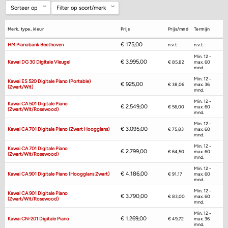
Filter op soort/merk
Sorteer op
Prijs
Merk, type, kleur
Prijs
Prijs/mnd
Termijn
Digitale piano's
Merk
€
175,00
HM Pianobank Beethoven
n.v.t.
n.v.t.
Akoestische piano's
Min. 12 -
€
3.995,00
Kawai DG 30 Digitale Vleugel
€ 85,82
max. 60
Vleugels
mnd.
Accessoires
Min. 12 -
Kawai ES 520 Digitale Piano (portable)
€
925,00
€ 38,06
max. 36
(zwart/wit)
mnd.
Min. 12 -
Kawai CA 501 Digitale Piano
€
2.549,00
€ 56,00
max. 60
(zwart/wit/rosewood)
mnd.
Min. 12 -
€
3.095,00
Kawai CA 701 Digitale Piano (zwart Hoogglans)
€ 75,83
max. 60
mnd.
Min. 12 -
Kawai CA 701 Digitale Piano
€
2.799,00
€ 64,50
max. 60
(zwart/wit/rosewood)
mnd.
Min. 12 -
€
4.186,00
Kawai CA 901 Digitale Piano (hoogglans Zwart)
€ 91,17
max. 60
mnd.
Min. 12 -
Kawai CA 901 Digitale Piano
€
3.790,00
€ 83,00
max. 60
(zwart/wit/rosewood)
mnd.
Min. 12 -
€
1.269,00
Kawai CN-201 Digitale Piano
€ 49,72
max. 36
mnd.