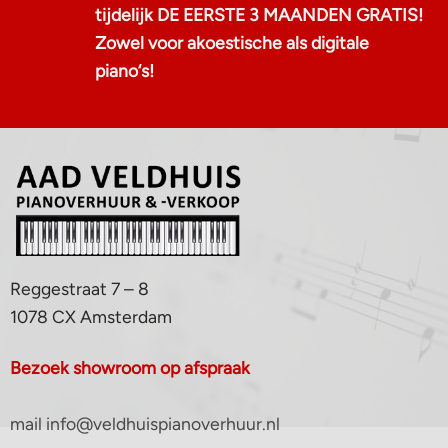
tijdelijk DE EERSTE 3 MAANDEN GRATIS!
Zowel voor akoestische als digitale
piano‘s!
Reggestraat 7 – 8
1078 CX Amsterdam
Bezoek showroom op afspraak
mail info@veldhuispianoverhuur.nl