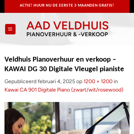
Ga
ACTIE! HUUR NU
DE EERSTE 3 MAANDEN GRATIS!
naar
inhoud
Veldhuis Pianoverhuur en verkoop –
KAWAI DG 30 Digitale Vleugel pianiste
Gepubliceerd
februari 4, 2025
op
1200 × 1200
in
Kawai CA 901 Digitale Piano (zwart/wit/rosewood)