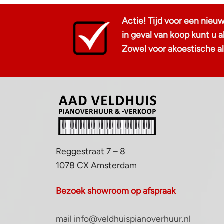
Actie! Tijd voor een nieu
in geval van koop kunt u
Zowel voor akoestische als
Reggestraat 7 – 8
1078 CX Amsterdam
Bezoek showroom op afspraak
mail info@veldhuispianoverhuur.nl