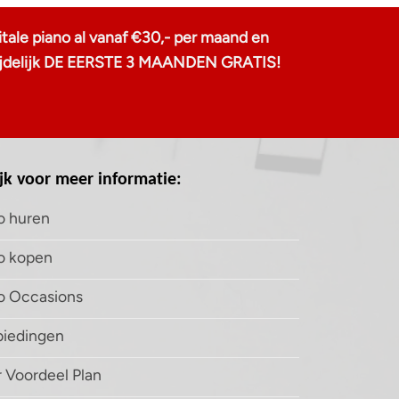
tale piano al vanaf €30,- per maand en
u tijdelijk DE EERSTE 3 MAANDEN GRATIS!
jk voor meer informatie:
o huren
o kopen
o Occasions
iedingen
 Voordeel Plan