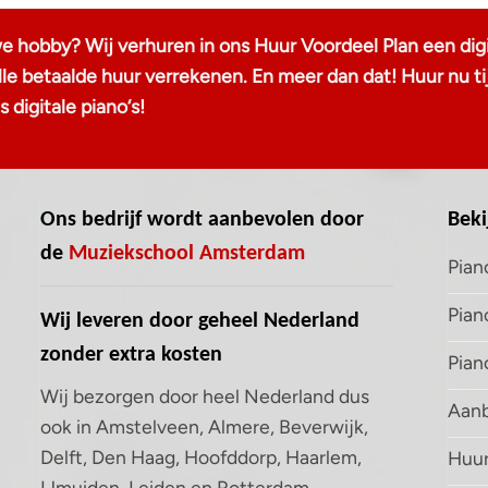
we hobby? Wij verhuren in ons Huur Voordeel Plan een digi
 alle betaalde huur verrekenen. En meer dan dat! Huur n
 digitale piano‘s!
Ons bedrijf wordt aanbevolen door
Beki
de
Muziekschool Amsterdam
Pian
Pian
Wij leveren door geheel Nederland
zonder extra kosten
Pian
Wij bezorgen door heel Nederland dus
Aanb
ook in Amstelveen, Almere, Beverwijk,
Delft, Den Haag, Hoofddorp, Haarlem,
Huur
IJmuiden, Leiden en Rotterdam,