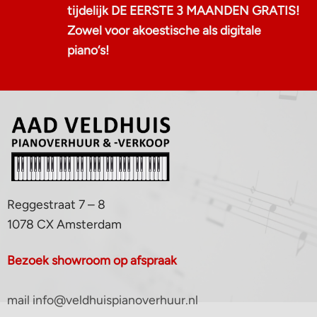
tijdelijk DE EERSTE 3 MAANDEN GRATIS!
Zowel voor akoestische als digitale
piano‘s!
Reggestraat 7 – 8
1078 CX Amsterdam
Bezoek showroom op afspraak
mail info@veldhuispianoverhuur.nl