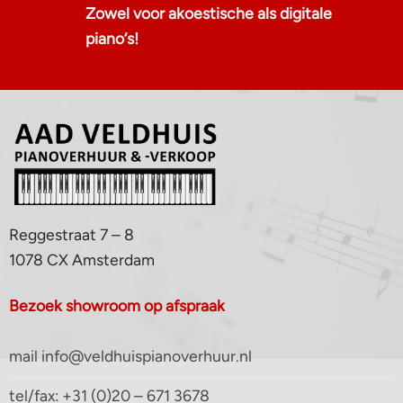
Zowel voor akoestische als digitale
piano‘s!
Reggestraat 7 – 8
1078 CX Amsterdam
Bezoek showroom op afspraak
mail info@veldhuispianoverhuur.nl
tel/fax: +31 (0)20 – 671 3678