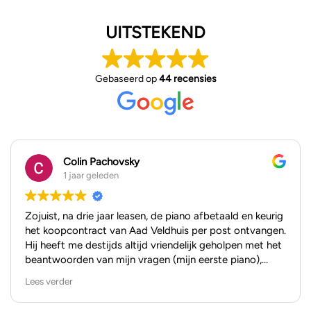
UITSTEKEND
Gebaseerd op
44 recensies
Colin Pachovsky
1 jaar geleden
Zojuist, na drie jaar leasen, de piano afbetaald en keurig
het koopcontract van Aad Veldhuis per post ontvangen.
Hij heeft me destijds altijd vriendelijk geholpen met het
beantwoorden van mijn vragen (mijn eerste piano),
zowel per mail als in de showroom. Ik kan niet anders
Lees verder
zeggen dan dat ik het hele kooptraject als positief heb
ervaren.