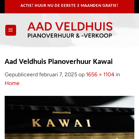
Ga
ACTIE! HUUR NU
DE EERSTE 3 MAANDEN GRATIS!
naar
inhoud
Aad Veldhuis Pianoverhuur Kawai
Gepubliceerd
februari 7, 2025
op
1656 × 1104
in
Home