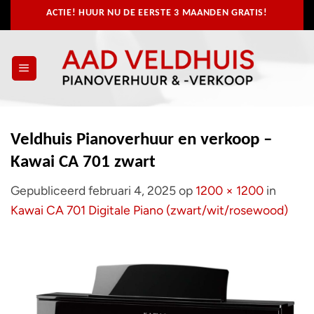
Ga
ACTIE! HUUR NU
DE EERSTE 3 MAANDEN GRATIS!
naar
inhoud
Veldhuis Pianoverhuur en verkoop –
Kawai CA 701 zwart
Gepubliceerd
februari 4, 2025
op
1200 × 1200
in
Kawai CA 701 Digitale Piano (zwart/wit/rosewood)