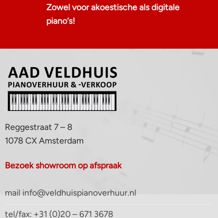
Zowel voor akoestische als digitale
piano‘s!
Reggestraat 7 – 8
1078 CX Amsterdam
Bezoek showroom op afspraak
mail info@veldhuispianoverhuur.nl
tel/fax: +31 (0)20 – 671 3678