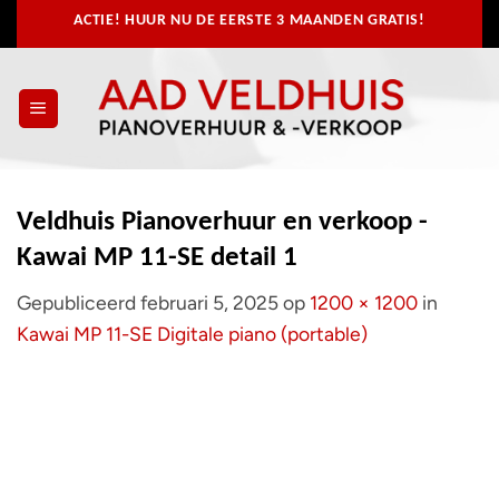
Ga
ACTIE! HUUR NU
DE EERSTE 3 MAANDEN GRATIS!
naar
inhoud
Veldhuis Pianoverhuur en verkoop -
Kawai MP 11-SE detail 1
Gepubliceerd
februari 5, 2025
op
1200 × 1200
in
Kawai MP 11-SE Digitale piano (portable)