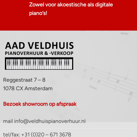
Zowel voor akoestische als digitale
piano‘s!
Reggestraat 7 – 8
1078 CX Amsterdam
Bezoek showroom op afspraak
mail info@veldhuispianoverhuur.nl
tel/fax: +31 (0)20 – 671 3678