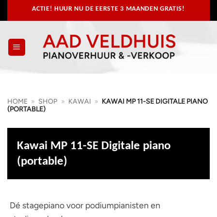
Ga
ACTIE! HUUR NU
DE EERSTE 3 MAANDEN GRATIS!
naar
inhoud
HOME
»
SHOP
»
KAWAI
»
KAWAI MP 11-SE DIGITALE PIANO
(PORTABLE)
Kawai MP 11-SE Digitale piano
(portable)
Dé stagepiano voor podiumpianisten en