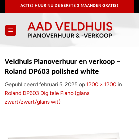
Ga
ACTIE! HUUR NU
DE EERSTE 3 MAANDEN GRATIS!
naar
inhoud
Veldhuis Pianoverhuur en verkoop –
Roland DP603 polished white
Gepubliceerd
februari 5, 2025
op
1200 × 1200
in
Roland DP603 Digitale Piano (glans
zwart/zwart/glans wit)