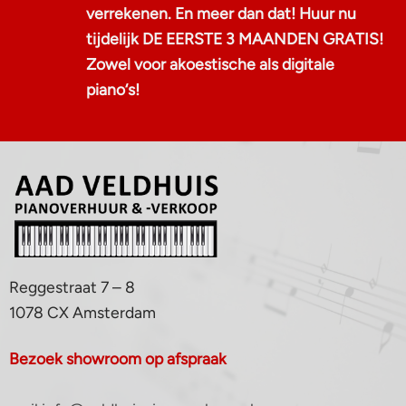
verrekenen. En meer dan dat! Huur nu
tijdelijk DE EERSTE 3 MAANDEN GRATIS!
Zowel voor akoestische als digitale
piano‘s!
Reggestraat 7 – 8
1078 CX Amsterdam
Bezoek showroom op afspraak