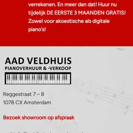
verrekenen. En meer dan dat! Huur nu
tijdelijk DE EERSTE 3 MAANDEN GRATIS!
Zowel voor akoestische als digitale
piano‘s!
Reggestraat 7 – 8
1078 CX Amsterdam
Bezoek showroom op afspraak