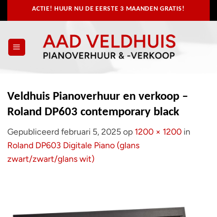
Ga
ACTIE! HUUR NU
DE EERSTE 3 MAANDEN GRATIS!
naar
inhoud
Veldhuis Pianoverhuur en verkoop –
Roland DP603 contemporary black
Gepubliceerd
februari 5, 2025
op
1200 × 1200
in
Roland DP603 Digitale Piano (glans
zwart/zwart/glans wit)