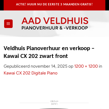
Ga
ACTIE! HUUR NU
DE EERSTE 3 MAANDEN GRATIS!
naar
inhoud
Veldhuis Pianoverhuur en verkoop –
Kawai CX 202 zwart front
Gepubliceerd
november 14, 2025
op
1200 × 1200
in
Kawai CX 202 Digitale Piano