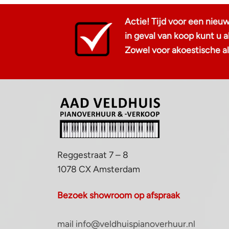
Actie! Tijd voor een nieu
in geval van koop kunt u
Zowel voor akoestische als
Reggestraat 7 – 8
1078 CX Amsterdam
Bezoek showroom op afspraak
mail info@veldhuispianoverhuur.nl