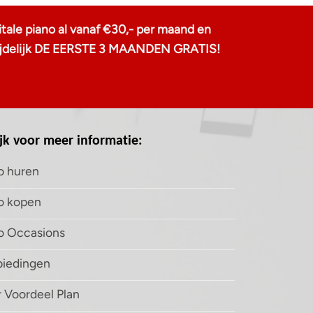
tale piano al vanaf €30,- per maand en
u tijdelijk DE EERSTE 3 MAANDEN GRATIS!
jk voor meer informatie:
o huren
o kopen
o Occasions
iedingen
 Voordeel Plan