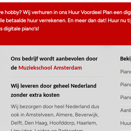
we hobby? Wij verhuren in ons Huur Voordeel Plan een digi
 alle betaalde huur verrekenen. En meer dan dat! Huur n
 digitale piano‘s!
Ons bedrijf wordt aanbevolen door
Beki
de
Muziekschool Amsterdam
Pian
Pian
Wij leveren door geheel Nederland
zonder extra kosten
Pian
Wij bezorgen door heel Nederland dus
Aanb
ook in Amstelveen, Almere, Beverwijk,
Delft, Den Haag, Hoofddorp, Haarlem,
Huur
IJmuiden, Leiden en Rotterdam,