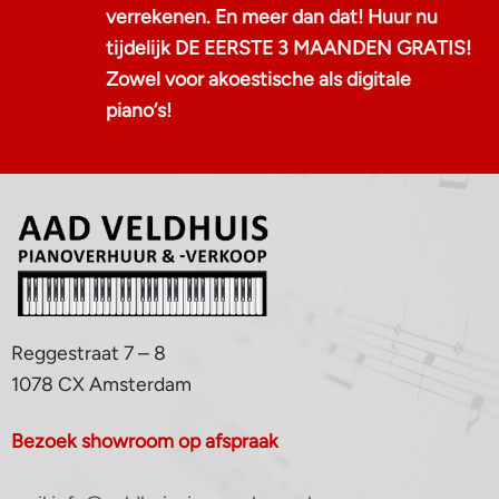
verrekenen. En meer dan dat! Huur nu
tijdelijk DE EERSTE 3 MAANDEN GRATIS!
Zowel voor akoestische als digitale
piano‘s!
Reggestraat 7 – 8
1078 CX Amsterdam
Bezoek showroom op afspraak