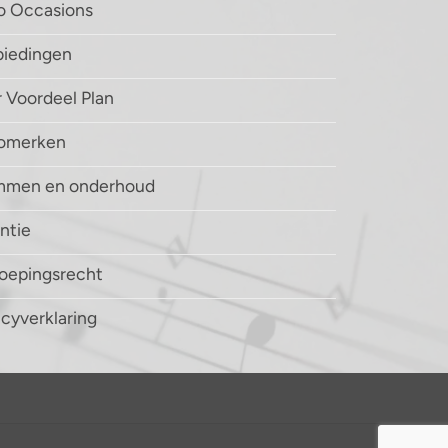
o Occasions
iedingen
 Voordeel Plan
nomerken
mmen en onderhoud
ntie
oepingsrecht
acyverklaring