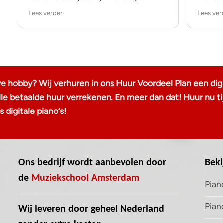
geholpen met het beantwoorden van
beginni
Lees verder
Lees ver
mijn vragen (mijn eerste piano), zowel per
trusted
mail als in de showroom. Ik kan niet
anders zeggen dan dat ik het hele
I want 
kooptraject als positief heb ervaren.
service
to anyo
Bedankt, Aad!
reliabil
great s
we hobby? Wij verhuren in ons Huur Voordeel Plan een digi
delight
 alle betaalde huur verrekenen. En meer dan dat! Huur n
dedicat
 digitale piano‘s!
Thank y
Pianove
Ons bedrijf wordt aanbevolen door
Beki
de
Muziekschool Amsterdam
Pian
Pian
Wij leveren door geheel Nederland