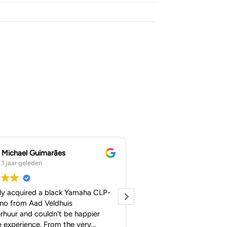
Michael Guimarães
Daniel
1 jaar geleden
1 jaar geleden
tly acquired a black Yamaha CLP-
Ik had veel interesse in
no from Aad Veldhuis
Toen kwam ik bij aad te
rhuur and couldn't be happier
“Huur Voordeel plan” I
e experience. From the very
een piano te huren of ko