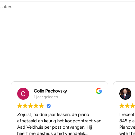
sloten.
Colin Pachovsky
1 jaar geleden
Zojuist, na drie jaar leasen, de piano
I recen
afbetaald en keurig het koopcontract van
845 pia
Aad Veldhuis per post ontvangen. Hij
Pianove
heeft me destijds altijd vriendelijk
with th