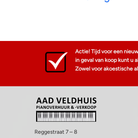
Actie! Tijd voor een nieu
in geval van koop kunt u
Zowel voor akoestische als
Reggestraat 7 – 8