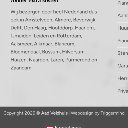
zonder extra kosten
Pian
Wij bezorgen door heel Nederland dus
Aanb
ook in Amstelveen, Almere, Beverwijk,
Delft, Den Haag, Hoofddorp, Haarlem,
Huur
IJmuiden, Leiden en Rotterdam,
Pia
Aalsmeer, Alkmaar, Blaricum,
Bloemendaal, Bussum, Hilversum,
Ste
Huizen, Naarden, Laren, Purmerend en
Gara
Zaandam.
Herr
Priv
Copyright 2026 ©
Aad Veldhuis
| Webdesign by
Triggermind
Nederlands