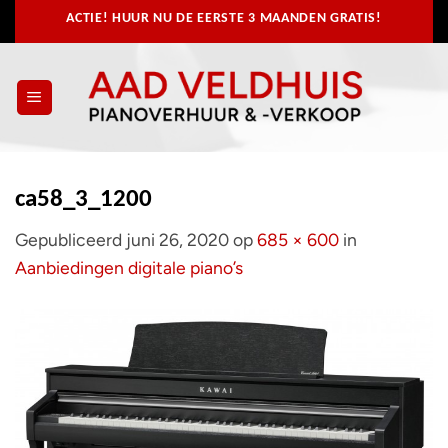
Ga
ACTIE! HUUR NU
DE EERSTE 3 MAANDEN GRATIS!
naar
inhoud
ca58_3_1200
Gepubliceerd
juni 26, 2020
op
685 × 600
in
Aanbiedingen digitale piano’s