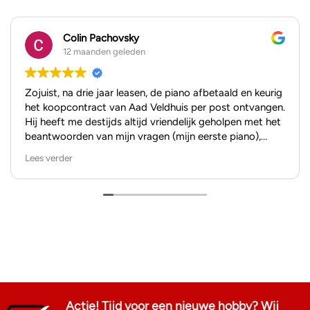
Colin Pachovsky
12 maanden geleden
Zojuist, na drie jaar leasen, de piano afbetaald en keurig
het koopcontract van Aad Veldhuis per post ontvangen.
Hij heeft me destijds altijd vriendelijk geholpen met het
beantwoorden van mijn vragen (mijn eerste piano),
zowel per mail als in de showroom. Ik kan niet anders
Lees verder
zeggen dan dat ik het hele kooptraject als positief heb
ervaren.
Bedankt, Aad!
Actie! Tijd voor een nieuwe hobby? Wij