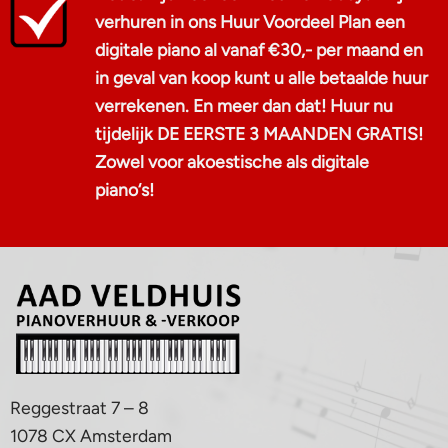
verhuren in ons Huur Voordeel Plan een
digitale piano al vanaf €30,- per maand en
in geval van koop kunt u alle betaalde huur
verrekenen. En meer dan dat! Huur nu
tijdelijk DE EERSTE 3 MAANDEN GRATIS!
Zowel voor akoestische als digitale
piano‘s!
Reggestraat 7 – 8
1078 CX Amsterdam