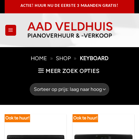
Ga
ACTIE! HUUR NU
DE EERSTE 3 MAANDEN GRATIS!
naar
inhoud
HOME
»
SHOP
»
KEYBOARD
MEER ZOEK OPTIES
Ook te huur!
Ook te huur!