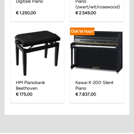
Digitale Piano
Piano
(zwart/wit/rosewood)
€
1.250,00
€
2.549,00
Ook te huur!
HM Pianobank
Kawai K-200 Silent
Beethoven
Piano
€
175,00
€
7.837,00