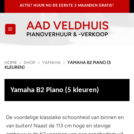
Ga
ACTIE! HUUR NU
DE EERSTE 3 MAANDEN GRATIS!
naar
inhoud
HOME
»
SHOP
»
YAMAHA
»
YAMAHA B2 PIANO (5
KLEUREN)
Yamaha B2 Piano (5 kleuren)
De voordelige klassieke schoonheid van binnen en
van buiten! Naast de 113 cm hoge en stevige
ombouw is de b2 voorzien van een zangbodem uit