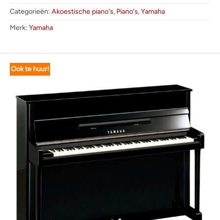
Categorieën:
Akoestische piano's
,
Piano's
,
Yamaha
Merk:
Yamaha
Ook te huur!