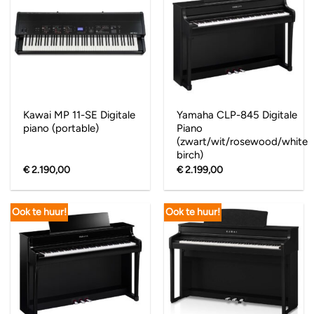
Kawai MP 11-SE Digitale
Yamaha CLP-845 Digitale
piano (portable)
Piano
(zwart/wit/rosewood/white
birch)
€
2.190,00
€
2.199,00
Ook te huur!
Ook te huur!