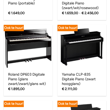
Piano (portable)
Digitale Piano
(zwart/wit/rosewood)
Prijskla
-
€
1.649,00
€
1.659,00
€
2.456,00
€ 1.65
tot
€ 2.45
Ook te huur!
Ook te huur!
Roland DP603 Digitale
Yamaha CLP-835
Piano (glans
Digitale Piano (zwart
zwart/zwart/glans wit)
hoogglans)
€
1.895,00
€
2.111,00
Ook te huur!
Ook te huur!