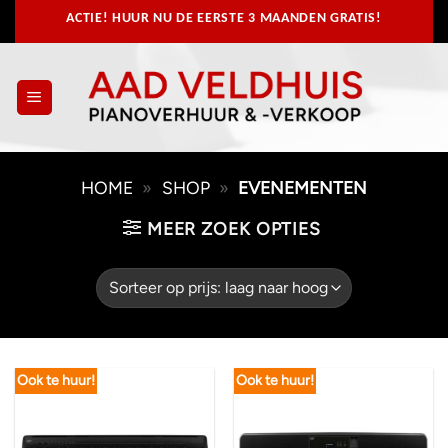
Ga
ACTIE! HUUR NU
DE EERSTE 3 MAANDEN GRATIS!
naar
inhoud
HOME
»
SHOP
»
EVENEMENTEN
MEER ZOEK OPTIES
Ook te huur!
Ook te huur!