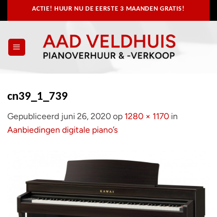
Ga
ACTIE! HUUR NU
DE EERSTE 3 MAANDEN GRATIS!
naar
inhoud
cn39_1_739
Gepubliceerd
juni 26, 2020
op
1280 × 1170
in
Aanbiedingen digitale piano’s