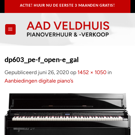
Ga
ACTIE! HUUR NU
DE EERSTE 3 MAANDEN GRATIS!
naar
inhoud
dp603_pe-f_open-e_gal
Gepubliceerd
juni 26, 2020
op
1452 × 1050
in
Aanbiedingen digitale piano’s