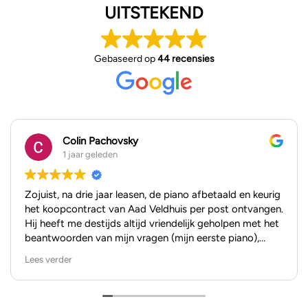
UITSTEKEND
Gebaseerd op
44 recensies
Colin Pachovsky
1 jaar geleden
Zojuist, na drie jaar leasen, de piano afbetaald en keurig
het koopcontract van Aad Veldhuis per post ontvangen.
Hij heeft me destijds altijd vriendelijk geholpen met het
beantwoorden van mijn vragen (mijn eerste piano),
zowel per mail als in de showroom. Ik kan niet anders
Lees verder
zeggen dan dat ik het hele kooptraject als positief heb
ervaren.